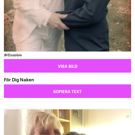
JH Enström
VISA BILD
För Dig Naken
KOPIERA TEXT